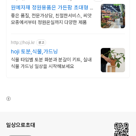
원예자재 정원용품은 가든팜 초대형 가
든센터
좋은 품질, 전문가상담, 친절한서비스, 씨앗
모종에서부터 정원온실까지 다양한 제품
http://hoji.kr
광고
hoji 토분,식물,가드닝
식물 타입별 토분 화분과 분갈이 키트, 실내
식물 가드닝 일상을 시작해보세요
(새창열림)
로그 정보
일상으로초대