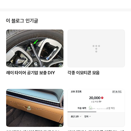
으로 파종하지 않고 구근(알뿌리)으로 파종한다고 합니다.
구입한 쪽파구근을 한줌 꺼냈습니다. 겉 껍질을 대충 벗겨
주고 마른 뿌리를 제거해야하며 새 줄기가 돋아날 꼭지부
분을 살짝 잘라주어야 한다기에 인터넷에서 본대로 착실히
이 블로그 인기글
따라해줍니다. 햇볕에 반나절정도 쪼여주어야 싹이 잘튼다
는 말도있네요. 어떤 원리인지는 잘 모르겠습니다. 추가적
으로 퇴비를 구입하였습니다. 발효퇴비라고 냄새가 없다고
광고하더니만 약간의 냄새가 있어서 실내에서 사용하기는
어려울듯 싶습니다. 저는 베란다 밖 난간..
레이 타이어 공기압 보충 DIY
각종 이모티콘 모음