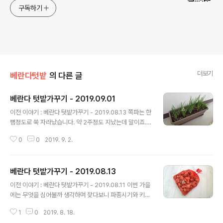
구독하기
더보기
베란다텃밭
의 다른 글
베란다 텃밭가꾸기 - 2019.09.01
글 내용
이전 이야기 : 베란다 텃밭가꾸기 - 2019.08.13 쪽파는 한
뼘정도로 쑥 자라났습니다. 약 2주정도 지났는데 말이죠.
성장이 빠르긴 하네요. 작은 화분에 너무 많이 심은것 같습
0
0
2019. 9. 2.
니다. 마지막 부추 수확인 8월 11일. 약 3주만에 무성하게
자라났습니다. 한줌의 부추를 수확했습니다.
베란다 텃밭가꾸기 - 2019.08.13
글 내용
이전 이야기 : 베란다 텃밭가꾸기 - 2019.08.11 이번 가을
에는 무엇을 심어볼까 생각하며 찾다보니 파종시기와 키우
기 쉬운것이 쪽파가 있더군요. 그리하여 쪽파 구근을 500
1
0
2019. 8. 18.
g 구입하였습니다. 한대접 정도의 양이네요. 쪽파는 씨앗