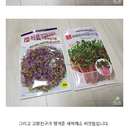
그리고 고향친구가 챙겨준 새싹채소 씨앗들입니다.