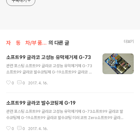
구독하기
더보기
자 동 차/부 품 리 뷰
의 다른 글
소프트99 글라코 고성능 유막제거제 G-73
글 내용
관련 포스팅 소프트99 글라코 고성능 유막제거제 G-73
소프트99 글라코 발수코팅제 G-19소프트99 글라코 발
수코팅 미러 코트 Zero소프트99 글라코 유막 제거제 G-
0
0
2017. 4. 16.
47유리 발수코팅제 - 아쿠아펠 소프99社의 고성능 유막
제거제입니다. 상품설명으로는 새롭게 개발된 트리플 연마
입자를 사용하여 강력한 제거효과가 있다고합니다. 기존에
소프트99 글라코 발수코팅제 G-19
사용하던 Glaco 유막 제거제 G-47 보다 향상된 작업효
글 내용
과를 기애해봅니다. 포장위에 스티커로 한글문구가 추가되
관련 포스팅 소프트99 글라코 고성능 유막제거제 G-73소프트99 글라코 발
어있네요. 연마성분이 있기때문에 플라스틱이나 도장면에
수코팅제 G-19소프트99 글라코 발수코팅 미러 코트 Zero소프트99 글라코
는 사용하면 안됩니다. 제공된 스펀지를 이용하여 액을 약
유막 제거제 G-47유리 발수코팅제 - 아쿠아펠 소프트99社의 글라코 시리즈
간 짜서 유리에 열심히 문지르면 됩니다. 액이 마르면 약간
0
0
2017. 4. 16.
중의 하나인 G-19모델입니다. 사진은 일본직구 제품과 한국 공식유통제품입니
의 물을 뿌려가면서 문질러야 효과가 좋습니다. 물로 깨끗
다. 포장의 언어 차이일뿐 똑같습니다. 불소계열 발수코팅제로써 1년간 유지된