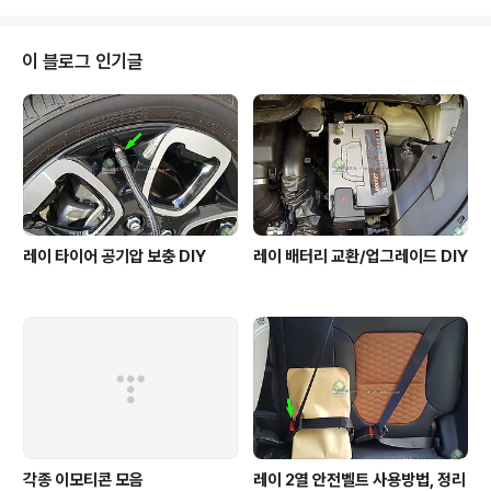
이 씻어낸 다음 유리를 건조하여 발수코팅을 하..
다고 하네요. 와이퍼 마찰에도 강하다고 하니 기대가 됩니다. 최저가로 샀더니
병행제품인지 온통 일본어네요. 유막제거를 먼저 한 뒤 잘 마른 유리에 골고루
바르고 5~10분 경화되고나면 극세사 타올로 하얗게 된것을 닦아내면 됩니다.
이 블로그 인기글
완전경화를 위해 12시간을 더 건조시켜라고 하네요. ..
레이 타이어 공기압 보충 DIY
레이 배터리 교환/업그레이드 DIY
각종 이모티콘 모음
레이 2열 안전벨트 사용방법, 정리