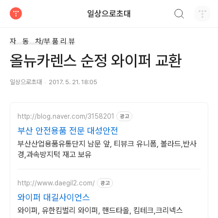
검색하기
일상으로초대
티스토리
자 동 차/부 품 리 뷰
올뉴카렌스 순정 와이퍼 교환
일상으로초대
2017. 5. 21. 18:05
http://blog.naver.com/3158201
광고
부산 안전용품 전문 대성안전
부산산업용품유통단지 남문 앞, 티뷰크 유니폼, 볼라드,반사
경,과속방지턱 재고 보유
http://www.daegil2.com/
광고
와이퍼 대길사이언스
와이퍼, 유한킴벌리 와이퍼, 핸드타올, 킴테크,크리넥스