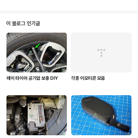
질병을 일으키는 원인이 됩니다. 미세먼지는 10um이하,
렴하게 와이퍼 교환이 가능합니다. 98351-A4000 러
초미세먼지는 2.5um이하의 입자..
버-블레이드 \3,520 좌우 구분이 없는 부품입니다. 2개
구입하시면 됩니다. 밀어넣는 방향이 있으니 사진 화살표
의 돌기 부분을 꼭 확인하시기 바랍니다. 차량에 장착되어
이 블로그 인기글
있는 와이퍼입니다. 차량의 바깥쪽에 위치한 돌기부분을
확인합니다. 이부분을 잡아당겨서 빼야합니다. 끝부분을
잡고 힘주어 당기면 고무날이 빠집니다. 얇은 철판이 2개
들어있습니다. 중요합니다. 기존의 와이퍼에 있던것을 빼
서 새 고무날에 끼워넣어주어야합니다. 혹시 홈이 ..
레이 타이어 공기압 보충 DIY
각종 이모티콘 모음