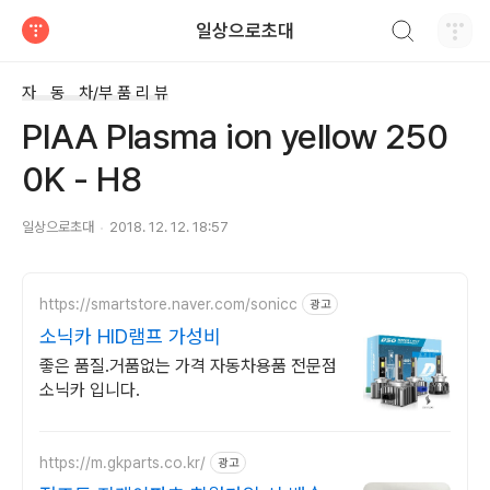
검색하기
일상으로초대
티스토리
자 동 차/부 품 리 뷰
PIAA Plasma ion yellow 250
0K - H8
일상으로초대
2018. 12. 12. 18:57
https://smartstore.naver.com/sonicc
광고
소닉카 HID램프 가성비
좋은 품질.거품없는 가격 자동차용품 전문점
소닉카 입니다.
https://m.gkparts.co.kr/
광고