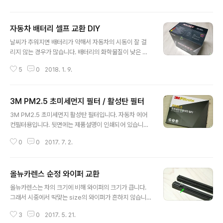
물을 조금 묻혀 문질러 주십시오. 5. 물로 잔여물을 씻어 내
십시오. 사용상 주의사항 기재된 용도 외에는 사용하지 마
자동차 배터리 셀프 교환 DIY
시오. 내용물이 눈이나 피부에 접촉되지 않도록 하시오. 어
글 내용
린이의 손이 닿지 않도록 하시오. 흡입할 가능성이 있으니
날씨가 추워지면 배터리가 약해서 자동차의 시동이 잘 걸
사람이나 동물, 공기중에 분사하지 마시오. 사용대상이 뜨
리지 않는 경우가 많습니다. 배터리의 화학물질이 낮은 온
겁거나 직사광선이 비치는 고온의 장소에서는 사용하지 마
도에서 활성도가 떨어져서 성능이 저하되기 때문입니다.
시오. 사용하지 않을 경우 상단 캡을 닫고 반드시 세워서 보
5
0
2018. 1. 9.
이렇게 몇번 방전되고나면 배터리 수명이 급격히 하락하여
관하시오. 용기를 떨어뜨리는 등의 강한 충격을 가하지 마
긴급출동을 다 써먹을수도 있습니다. 2~3번정도 방전되고
시오. 직사광선을 피해 0℃..
나면 미리 배터리 교환하는것을 추천합니다. 배터리 교환
3M PM2.5 초미세먼지 필터 / 활성탄 필터
은 온라인 최저가로 사서 셀프 교환하는것이 가장 저렴합
글 내용
니다. 본인 자동차에 맞는 배터리를 찾아서 온라인으로 주
3M PM2.5 초미세먼지 활성탄 필터입니다. 자동차 에어
문하면 됩니다. 공구가 없다면 공구도 빌려주니 구매 옵션
컨필터용입니다. 뒷면에는 제품설명이 인쇄되어 있습니다.
으로 공구 대여를 선택하면 됩니다. 저는 로케트 GP80L
3M PM2.5 초미세먼지 활성탄 필터는 3M의 기술력이 담
배터리를 골랐습니다. 로케트 배터리에서는 AGM 시리즈
0
0
2017. 7. 2.
긴 고효율 필터 원사와 특수 집진처리 기술로 미세먼지보
배터리가 가장 상위 모델이고 다음으로 프리미엄 배터리인
다 작은 2,5um 입자와 초미세먼지까지 걸러주며, 활성탄
GP시리즈가 좋습니다. (제원으로는 EFB 같아보..
이 두통 및 불쾌감을 유발하는 황산화물, 발암물질(VOGs)
올뉴카렌스 순정 와이퍼 교환
등 배기가스의 주요 성분을 정화하여 깨끗한 차량 내부 공
글 내용
기를 유지시켜 줍니다. 초미세먼지(PM2.5)란? 미세먼지
올뉴카렌스는 차의 크기에 비해 와이퍼의 크기가 큽니다.
보다 작은 지름 2.5um이하 물질로 발암 물질이 포함된 유
그래서 시중에서 딱맞는 size의 와이퍼가 흔하지 않습니
기성 물질, 이온 등으로 구성되어 있어 단시간만 노출되더
다. 하지만 순정 와이퍼의 성능이 떨어지는것도 아니고 리
라도 기도에서 걸러지지 못하고 폐포까지 힘투해 호흡기
3
0
2017. 5. 21.
필형태로 고무만 교환이 가능하기때문에 순정부품으로 저