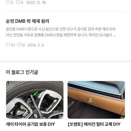
기전에 사용하시기 바랍니다. 먼저 네이버포인트의 경우입
0
0
2022. 12. 18.
서 상/하향을 같이 사용하죠. 추가적으로 자료를 찾아보기
니다. 네이버앱에서..
로 합니다. 일단은 규격집을 찾아서 확인해봅니다. 치수도
동일해 보이고, 표시한 부분의 오목한 부분을 제외하고는
순정 DMB 락 해제 원리
동일해 보입니다. 와트(W)는 동일한데 1650/1000lm 에
글 내용
서 1750/1200lm으로 밝기가 올라갔습니다. 도면도 확인
운전중 DMB시청으로 시선 분산으로 인한 사고가 끊이질 않자 차량 제조사에
했고 밝기가 올라가니 기존 차량에서 H19 전구를 사용가
서는 안전을 이유로 운행중 DMB시청을 제한하게 됩니다. 하지만 오너들의 마
능하겠는데? 생각이 듭니다. 도면에서 확인 불가능한 부분
음을 그렇지 않죠. 본인은 안본다고 하지만 동승인들을 위해서 운행중 DMB는
이 있어 실제 전구를 주문해봅니다. 이렇게 보면 유리관의
51
0
2014. 7. 3.
필요하기도 합니다. 그래서 막고 뚫는 행위가 반복되고 있습니다. 현재는 운행
크기 차이만 확인됩니다. 도면에서는 놓쳤던 부분인데 소
중 DMB시청은 불법이 되었죠. 완전 초창기에는 그런 제한이 전혀 없었습니다.
켓의 돌기 부분 하나의 크기 ..
하지만 첫번째 제한방법이 생겨나게 되죠. 그때는 정말 단순했습니다. DMB 락
해제 방법도 간단했죠. 기어의 P 또는 사이드브레이크의 신호만을 감지했죠. 해
제방법또한 아주 간단했습니다. 해당 선을 찾아 잘라버리고 접지나 +연결해두
이 블로그 인기글
면 끝이었죠. 다음번 방법은 차속신호를 받게 됩니다. 차속센서에서 나오는 펄
스신호를 받아 차량이 운행중인..
레이 타이어 공기압 보충 DIY
[쏘렌토] 에어컨 필터 교체 DIY