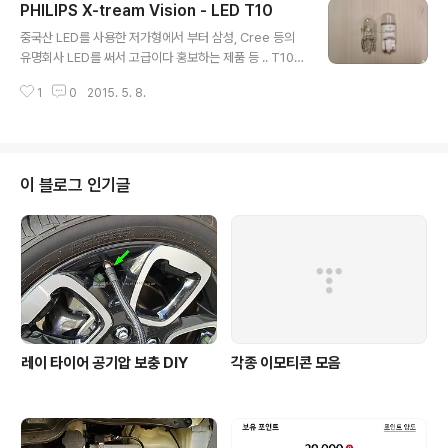
PHILIPS X-tream Vision - LED T10
있으며, 105도의 온도에서도 견딥니다. 가혹한 신뢰성 Te
글 내용
st를 통과했다는 의미죠. 저가형 PCB타입의 LED Bulb제
중국산 LED를 사용한 저가형에서 부터 삼성, Cree 등의
품과 비교할수 없는 품질입니다. 12년의 수명입니다. 폐차
유명회사 LED를 써서 고급이다 홍보하는 제품 등 .. T10
하고 새 차에 또 끼울 수 있을정도의 어마어마한 수명. 제품
규격의 LED 전구는 시중에 널렸습니다. 많아도 너무 많아
은 이렇게 생겼습니다. 투명한 케이스, 그 안에 LED, 반대
1
0
2015. 5. 8.
요. 하지만 그중에 가혹한 신뢰성 테스트를 거친 제품이 있
쪽은 방열판이 달려있습니다. 옆모습은 이런식으로 생겼지
는지는 의문입니다. 대부분 저렴하게 제조해서 마진을 많
요. 순정 전구와의..
이 남기는 구조인게 아닌가 추측해봅니다. 고민하다 구입
하게된 필립스 익스트림비전 LED입니다. 이 제품은 400
0k, 6000k, 8000k 색온도에 따라 3가지 제품이 있습니
이 블로그 인기글
다. 가격은... 시중의 흔한 T10 LED보다 월등히 비쌉니다.
가격경쟁력은 꽝이죠. 그래서인지 국내에서는 판매하지 않
습니다. 이 제품 역시 해외구매하였습니다. 12년의 수명이
라고 합니다. 한번 장착하면 사실상 폐차때까지 써먹는다
볼 수 있죠...
레이 타이어 공기압 보충 DIY
각종 이모티콘 모음