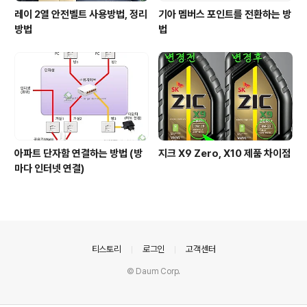
레이 2열 안전벨트 사용방법, 정리
기아 멤버스 포인트를 전환하는 방
방법
법
아파트 단자함 연결하는 방법 (방
지크 X9 Zero, X10 제품 차이점
마다 인터넷 연결)
의안내
티스토리
로그인
고객센터
© Daum Corp.