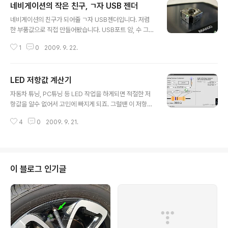
네비게이션의 작은 친구, ㄱ자 USB 젠더
글 내용
네비게이션의 친구가 되어줄 ㄱ자 USB젠더입니다. 저렴
한 부품값으로 직접 만들어봤습니다. USB포트 암, 수 그리
고 남땜도구만 있으면 누구나 간단히 만들수 있어요. 두가
1
0
2009. 9. 22.
지 방향으로 만들었습니다. 네비게이션을 운전석 왼쪽 끝
에 설치해둔지라 왼쪽의 USB포트를 활용할수 없어 앞이
나 뒤로 꺾어주는 ㄱ자 USB젠더를 직접 만들어보았습니
LED 저항값 계산기
다.
글 내용
자동차 튜닝, PC튜닝 등 LED 작업을 하게되면 적절한 저
항값을 알수 없어서 고민에 빠지게 되죠. 그럴땐 이 저항값
계산기만 있으면 됩니다. 위 파일을 받아서 설치한뒤 실행
4
0
2009. 9. 21.
하면 아래와 같은 화면이 뜹니다. Supply Voltage : 전원
의 전압을 입력합니다. LED Voltage : LED의 Vf 전압을
입력합니다.(작동전압) LED Current : LED의 If전압을 입
력합니다(작동전류) Compute 버튼을 누르면 아래에 계
산 결과가 표시됩니다. LED의 Vf와 If는 스펙에 표기되어
이 블로그 인기글
있으니 그거보고 적어주면 됩니다. (TYP권장, MIN~MA
X사이) 왼쪽의 저항은 계산된 저항값이고, 오른쪽의 저항
은 실제 존재하는 표준 저항값입니다. 이 값의 저항으로 구
매하시면 됩니다. 그아래엔 참고삼아 색띠가..