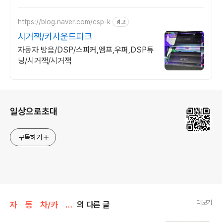
https://blog.naver.com/csp-k
광고
시거잭/카사운드파크
자동차 방음/DSP/스피커,엠프,우퍼,DSP튜
닝/시거잭/시거잭
로그 정보
일상으로초대
구독하기
더보기
자 동 차/카 렌 스
의 다른 글