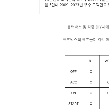
물 5만대 2009~2023년 우수 고객만
이지"
블랙박스 및 각종 DIY시
퓨즈박스의 퓨즈들이 각각 
B+
A
OFF
O
-
ACC
O
ON
O
START
O
-