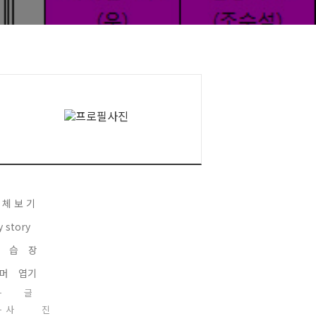
 체 보 기
y story
 습 장
머 엽기
글
사 진