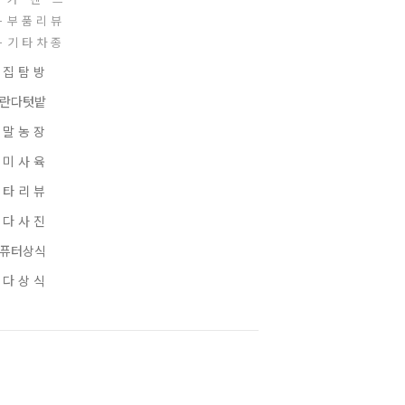
부 품 리 뷰
기 타 차 종
 집 탐 방
란다텃밭
 말 농 장
 미 사 육
 타 리 뷰
 다 사 진
퓨터상식
 다 상 식