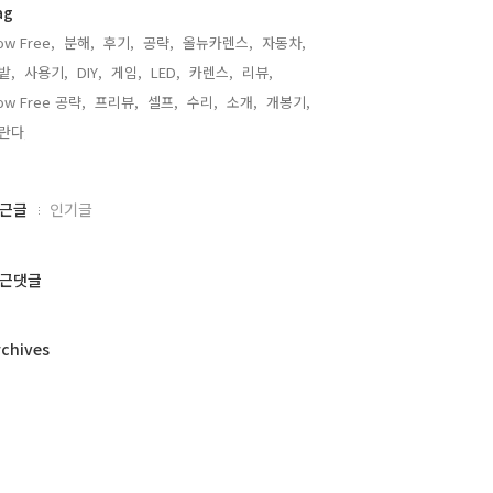
ag
ow Free,
분해,
후기,
공략,
올뉴카렌스,
자동차,
밭,
사용기,
DIY,
게임,
LED,
카렌스,
리뷰,
low Free 공략,
프리뷰,
셀프,
수리,
소개,
개봉기,
란다,
근글
인기글
근댓글
rchives