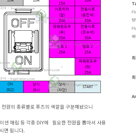
T
Fl
텃
F
베
최
최
근
글
과
최
인
기
글
A
. 전원의 종류별로 퓨즈의 색깔을 구분해놨으니
이션 매립 등 각종 DIY에 필요한 전원을 뽑아서 사용
시면 됩니다.