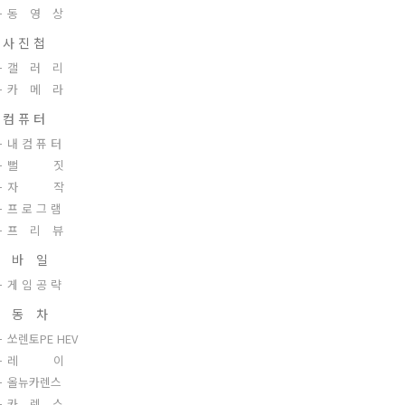
동 영 상
 사 진 첩
갤 러 리
카 메 라
 컴 퓨 터
내 컴 퓨 터
뻘 짓
자 작
프 로 그 램
프 리 뷰
 바 일
게 임 공 략
 동 차
쏘렌토PE HEV
레 이
올뉴카렌스
카 렌 스