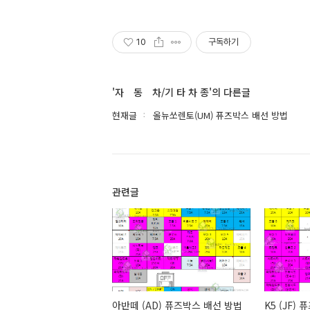
10
구독하기
'자 동 차/기 타 차 종'의 다른글
현재글
올뉴쏘렌토(UM) 퓨즈박스 배선 방법
관련글
아반떼 (AD) 퓨즈박스 배선 방법
K5 (JF)