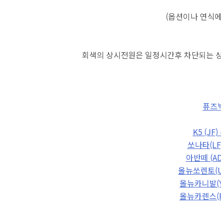
(옵션이나 연식
회색의 상시전원은 일정시간후 차단되는 
퓨즈
K5 (J
쏘나타(LF
아반떼 (A
올뉴쏘렌토(U
올뉴카니발(Y
올뉴카렌스(R