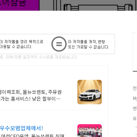
전
험이력조회, 올뉴쏘렌토, 주유권
가는 홈서비스! 낮은 할부이자
M
연
유
 최우수모범업체에서!
 여성CEO운영, 올뉴쏘렌토 실매