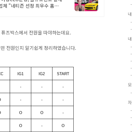
족 업체 "네티즌 선정 최우수 홈페
내
에 퓨즈박스에서 전원을 따야하는데요.
내
어떤 전원인지 알기쉽게 정리하였습니다.
CC
IG1
IG2
START
모
-
-
-
O
-
-
-
자
O
O
O
-
O
-
O