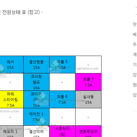
 전원상태 표 (참고) -
맛
베
주
개
기
잡
컴
잡