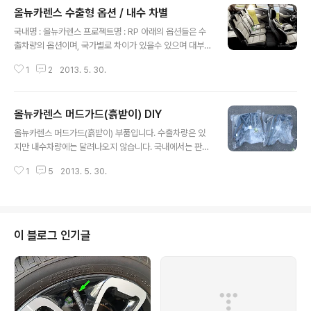
올뉴카렌스 수출형 옵션 / 내수 차별
글 내용
국내명 : 올뉴카렌스 프로젝트명 : RP 아래의 옵션들은 수
출차량의 옵션이며, 국가별로 차이가 있을수 있으며 대부
분 국내차량에는 적용되지 않는 옵션입니다. 몇몇 마음에
1
2
2013. 5. 30.
드는 부품이 있는데 역으로 수입이라도 하고싶어지네요.
가죽 시트 가죽 인테리어를 귀하의 기아 카렌스에 대해 당
신은 색상의 다양한 색상이나 조합을 선택할 수 있습니다
올뉴카렌스 머드가드(흙받이) DIY
※ 국내는 2열 시트가 6:4 분할이지만 수출형은 3개로 분
글 내용
리되어있네요. DVD 플레이어와 USB 카드 리더와 10.2
올뉴카렌스 머드가드(흙받이) 부품입니다. 수출차량은 있
인치 지붕 모니터 DVD / 비디오 CD/CD-R/CD-RW/MP
지만 내수차량에는 달려나오지 않습니다. 국내에서는 판매
3 및 USB / 카드 리더 재생을위한 DVD 플레이어와 10.2
되지 않습니다. 해외구매 하시면 구매 가능합니다. 좌우 한
인치 천장 스크린 IR 헤드폰이 함께 제공됩니다. 12 볼트
1
5
2013. 5. 30.
쌍이 한 봉지에 담겨있습니다. 해외구매시 각각 포장되어
어댑터를 가진 iPad 홀더 당신의 아이들이 게임을하거나
있습니다. 86851-A4000 가드어셈블리-프론트머드, 좌
영화를 즐길..
측 (\2,860)86852-A4000 가드어셈블리-프론트머드,
우측 (\2,860)86871-A4000 가드어셈블리-리어머드,
좌측 (\1,540)86872-A4000 가드어셈블리-리어머드,
이 블로그 인기글
우측 (\1,540) 앞 뒤 한쪽씩 꺼내서 찍어보았습니다. 고정
용 나사가 함께 제공됩니다만 풀어냈던거 다시 조이면 되
므로 사용할 필요는 없습니다. 뒤쪽입니다. 옆으로 보이는
나사 세개, 바닥에 키 하나 공간이 매우 좁으므로 이런 공구
가 있어..