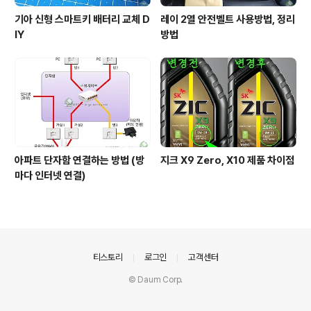
기아 신형 스마트키 배터리 교체 D
레이 2열 안전벨트 사용방법, 정리
IY
방법
아파트 단자함 연결하는 방법 (방
지크 X9 Zero, X10 제품 차이점
마다 인터넷 연결)
의안내
티스토리
로그인
고객센터
© Daum Corp.